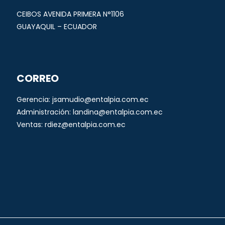
CEIBOS AVENIDA PRIMERA N°1106
GUAYAQUIL – ECUADOR
CORREO
Gerencia: jsamudio@entalpia.com.ec
Administración: landina@entalpia.com.ec
Ventas: rdiez@entalpia.com.ec