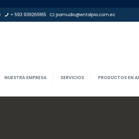
9
+ 593 939269165
jsamudio@entalpia.com.ec
NUESTRA EMPRESA
SERVICIOS
PRODUCTOS EN A