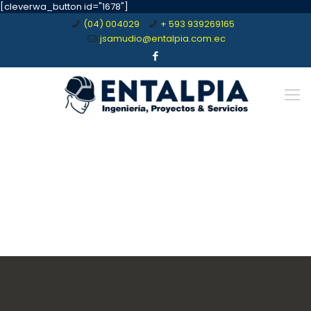
[cleverwa_button id="1678"]
(04) 004029
+ 593 939269165
jsamudio@entalpia.com.ec