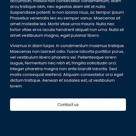
accumsan, massa non consectetur condimentum, diam
arcu tristique nibh, nec egestas diam elit at nulla.
Suspendisse potenti. In non lacinia risus, ac tempor ipsum.
Phasellus venenatis leo eu semper varius. Maecenas sit
amet molestie leo. Morbi vitae urna mauris. Nulla nec
tortor vitae eros iaculis hendrerit aliquet non urna. Nulla sit
amet vestibulum magna, eget pulvinar libero.
Vivamus in diam turpis. In condimentum maximus tristique.
Maecenas non laoreet odio. Fusce lobortis porttitor purus,
vel vestibulum libero pharetra vel. Pellentesque lorem
augue, fermentum nec nibh et, fringilla sollicitudin orci.
Integer pharetra magna non ante blandit lobortis. Sed
mollis consequat eleifend. Aliquam consectetur orci eget
dictum tristique. Aenean et sodales est, ut vestibulum
lorem.
Contact us