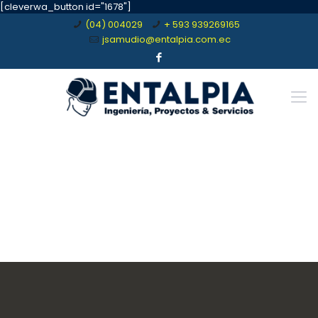
[cleverwa_button id="1678"]
(04) 004029
+ 593 939269165
jsamudio@entalpia.com.ec